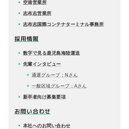
空港営業所
所
ら
ト
イ
案
せ
マ
バ
志布志営業所
内
ッ
シ
プ
ー
志布志国際コンテナターミナル事務所
ポ
リ
シ
採用情報
ー
数字で見る鹿児島海陸運送
先輩インタビュー
通運グループ：Nさん
一般区域グループ：Aさん
新卒者向け募集要項
お問い合わせ
本社へのお問い合わせ