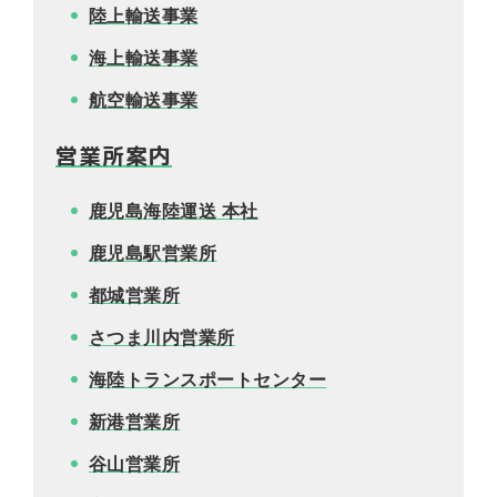
陸上輸送事業
営
海上輸送事業
業
所
航空輸送事業
案
内
営業所案内
採
鹿児島海陸運送 本社
用
情
鹿児島駅営業所
報
都城営業所
お
さつま川内営業所
問
合
海陸トランスポートセンター
せ
新港営業所
谷山営業所
営
お
サ
プ
業
知
イ
ラ