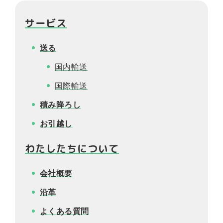
積
サービス
み
降
ろ
送る
し
国内輸送
お
国際輸送
引
越
積み降ろし
し
お引越し
わ
わたしたちについて
た
し
た
会社概要
ち
に
沿革
つ
い
よくある質問
て