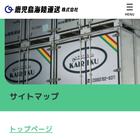
MENU
CLOSE
ホ
ー
ム
サ
サイトマップ
ー
ビ
ス
送
トップページ
る