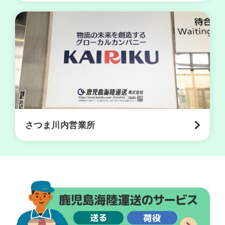
リ
シ
ー
さつま川内営業所