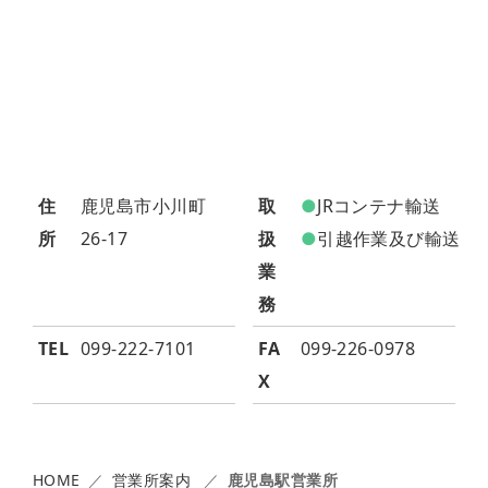
営
業
所
案
内
鹿
住
鹿児島市小川町
取
JRコンテナ輸送
児
島
所
26-17
扱
引越作業及び輸送
海
業
陸
務
運
送
TEL
099‐222‐7101
FA
099-226-0978
本
X
社
鹿
HOME
営業所案内
鹿児島駅営業所