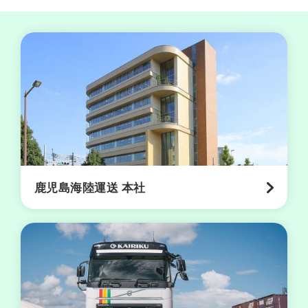
児
島
駅
営
業
所
都
城
営
業
鹿児島海陸運送 本社
所
海
陸
ト
ラ