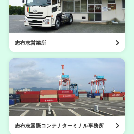
所
採
用
情
志布志営業所
報
お
問
合
せ
営
お
サ
プ
業
知
イ
ラ
所
ら
ト
イ
案
せ
マ
バ
内
ッ
シ
志布志国際コンテナターミナル事務所
プ
ー
ポ