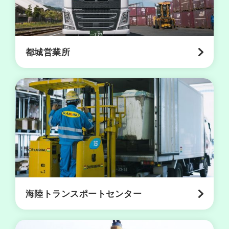
ン
ス
ポ
ー
都城営業所
ト
セ
ン
タ
ー
新
港
営
業
所
海陸トランスポートセンター
谷