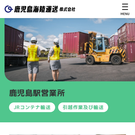
MENU
CLOSE
ホ
ー
ム
サ
鹿児島駅営業所
ー
ビ
ス
JRコンテナ輸送
引越作業及び輸送
送
る