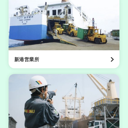
山
営
業
所
空
港
営
新港営業所
業
所
志
布
志
営
業
所