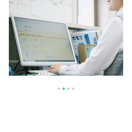
積
み
降
ろ
し
お
引
越
し
わ
た
し
た
ち
に
つ
い
て