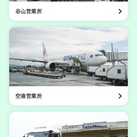
谷山営業所
志
布
志
国
際
コ
ン
テ
ナ
タ
ー
空港営業所
ミ
ナ
ル
事
務