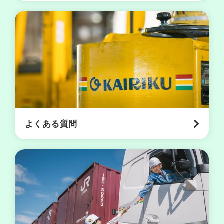
案
内
採
用
情
報
お
問
合
よくある質問
せ
営
お
サ
プ
業
知
イ
ラ
所
ら
ト
イ
案
せ
マ
バ
内
ッ
シ
プ
ー
ポ