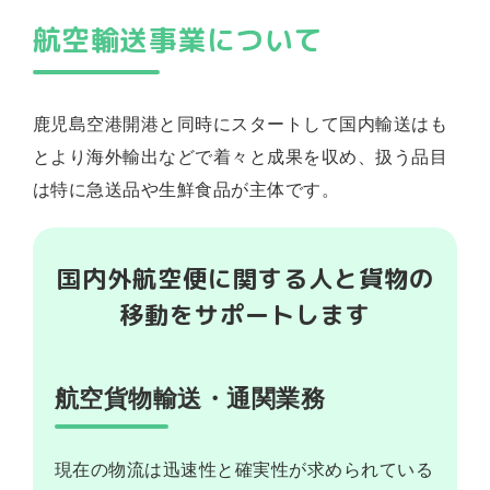
積
航空輸送事業について
み
降
ろ
し
鹿児島空港開港と同時にスタートして国内輸送はも
とより海外輸出などで着々と成果を収め、扱う品目
お
は特に急送品や生鮮食品が主体です。
引
越
し
国内外航空便に関する人と貨物の
わ
移動をサポートします
た
し
た
航空貨物輸送・通関業務
ち
に
つ
い
現在の物流は迅速性と確実性が求められている
て