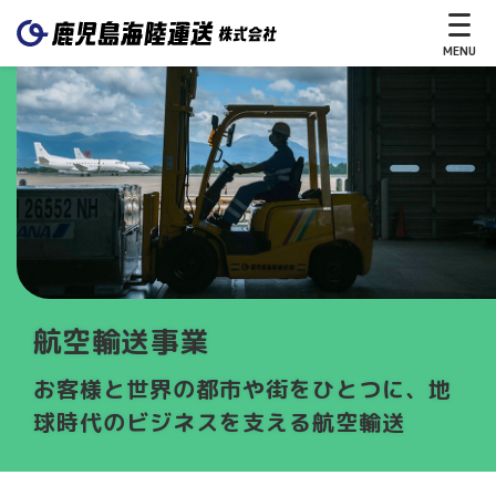
MENU
CLOSE
ホ
ー
ム
サ
航空輸送事業
ー
ビ
お客様と世界の都市や街をひとつに、地
ス
球時代のビジネスを支える航空輸送
送
る