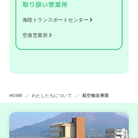
革
取り扱い営業所
海陸トランスポートセンター
よ
く
空港営業所
あ
る
質
問
陸
上
輸
HOME
わたしたちについて
航空輸送事業
送
事
業
海