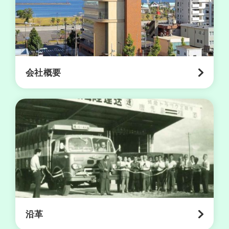
上
輸
送
事
業
会社概要
航
空
輸
送
事
業
営
業
沿革
所