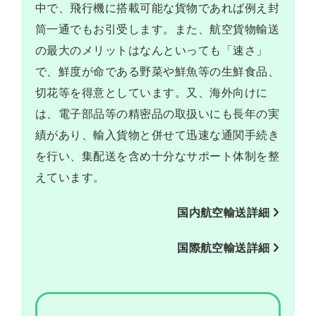
中で、飛行機に搭載可能な貨物であれば例え封
わ
筒一通でもお引受します。また、航空貨物輸送
た
の最大のメリットはなんといっても「速さ」
し
で、鮮度が命である野菜や鮮魚等の生鮮食品、
た
切花等を得意としています。又、海外向けに
ち
の
は、電子部品等の精密品の取扱いにも長年の実
つ
績があり、輸入貨物と併せて迅速な通関手続き
よ
を行い、集配送を含め十分なサポート体制を整
み
えています。
会
国内航空輸送詳細
社
概
国際航空輸送詳細
要
沿