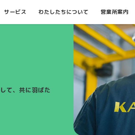
サービス
わたしたちについて
営業所案内
積み降ろし
港での積み降ろし
荷役とは
海陸ト
所
都城営業所
設備・荷役車両
センタ
要
沿革
して、共に羽ばた
志布志
志布志営業所
ターミ