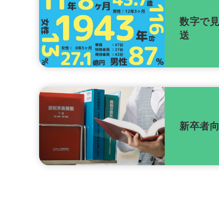
数字で
送
新卒者