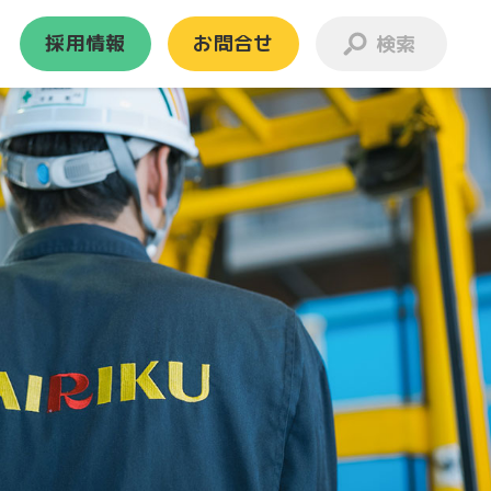
採用情報
お問合せ
お引越し
離島・事業所等のお引越し
離島
JRコンテナ
ランスポート
新港営業所
ビル・事務所
ー
よくある質問
一般家庭のお引越し
らくらくタイプ
標準タイプ
格安タイプ
引越しの流れ
国際コンテナ
ナル事務所