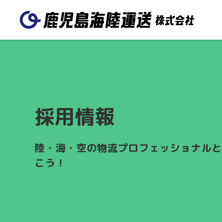
送る
日本国内に送りたい
トラック輸送
鉄道輸送
鹿児島海陸運送 本
採用情報
鹿児島駅営業
国内航空輸送
離島・沖縄への輸送
社
わたしたちのつよみ
会社概
海外に送りたい
陸・海・空の物流プロフェッショナルと
国際航空輸送
国際海上輸送
こう！
谷山営業所
空港営業所