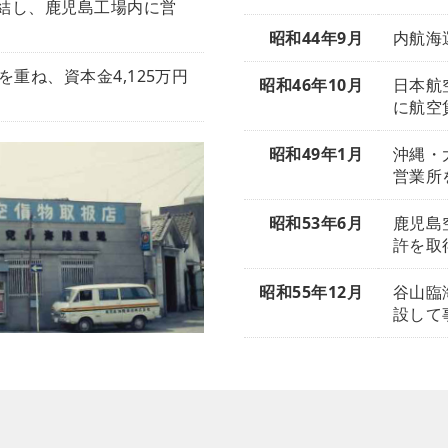
結し、鹿児島工場内に営
昭和44年9月
内航海
重ね、資本金4,125万円
昭和46年10月
日本航
に航空
昭和49年1月
沖縄・
営業所
昭和53年6月
鹿児島
許を取
昭和55年12月
谷山臨
設して