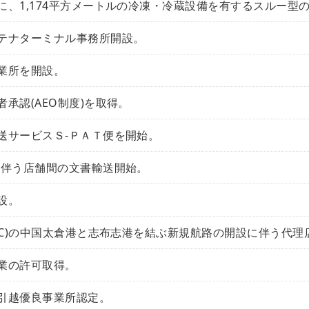
に、1,174平方メートルの冷凍・冷蔵設備を有するスルー型
テナターミナル事務所開設。
業所を開設。
承認(AEO制度)を取得。
送サービスＳ-ＰＡＴ便を開始。
に伴う店舗間の文書輸送開始。
設。
LC)の中国太倉港と志布志港を結ぶ新規航路の開設に伴う代理
業の許可取得。
引越優良事業所認定。