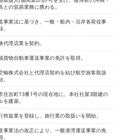
物取扱人(通関業)の許可を受け、復帰前の沖縄・
島との貿易業務に携わる。
送事業法に基づき、一般・船内・沿岸各荷役事
録。
険代理店業を契約。
域貨物自動車運送事業の免許を取得。
空輸株式会社と代理店契約を結び航空旅客取扱
始。
市住吉町13番1号の現在地に、本社社屋3階建の
ルを建築。
行斡旋業を登録し、旅行業の取扱いを開始。
送事業法の改正により、一般港湾運送事業の免
得。