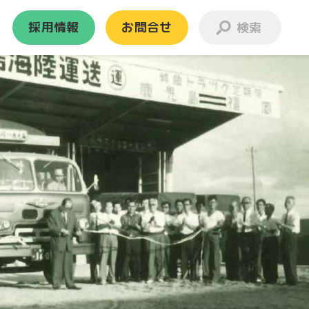
採用情報
お問合せ
お引越し
離島・事業所等のお引越し
離島
JRコンテナ
ランスポート
新港営業所
ビル・事務所
ー
よくある質問
一般家庭のお引越し
らくらくタイプ
標準タイプ
格安タイプ
引越しの流れ
国際コンテナ
ナル事務所