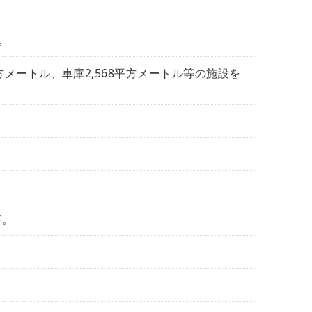
。
方メートル、車庫2,568平方メートル等の施設を
事。