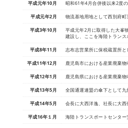
平成元年10月
昭和61年4月合併後以来2度
平成元年2月
物流基地用地として西別府町30
平成3年10月
平成元年2月に取得した大峯物
建設し、ここを海陸トランス
平成8年11月
志布志営業所に保税蔵置所と
平成11年12月
鹿児島市における産業廃棄物
平成12年1月
鹿児島県における産業廃棄物
平成13年5月
全国通運連盟の傘下として九
平成14年5月
会長に大西洋逸、社長に大西
平成16年１月
海陸トランスポートセンター