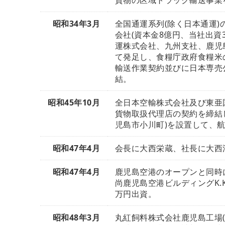
貨物の区域トラック輸送事業
昭和34年3月
全国通運系列(除く日本通運)
会社(資本金8億円、当社出資
運株式会社、九州支社、鹿児
て発足し、食糧庁政府食糧米
輸送作業契約並びに日本専売
結。
昭和45年10月
全日本空輸株式会社及び東亜
貨物取扱代理店の契約を締結
児島市小川町)を設置して、
昭和47年4月
会長に大西栄蔵、社長に大西
昭和47年4月
鹿児島空港のオープンと同時
尚鹿児島空港ビルディングK.K
万円出資。
昭和48年3月
丸紅飼料株式会社鹿児島工場(