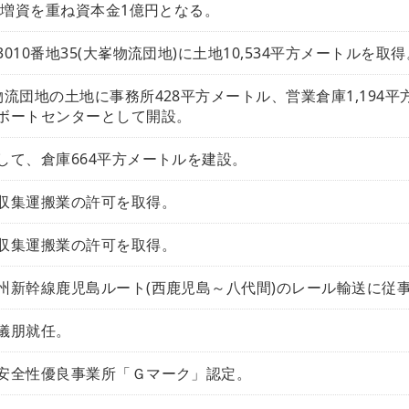
の増資を重ね資本金1億円となる。
10番地35(大峯物流団地)に土地10,534平方メートルを取得
流団地の土地に事務所428平方メートル、営業倉庫1,194平
ボートセンターとして開設。
して、倉庫664平方メートルを建設。
収集運搬業の許可を取得。
収集運搬業の許可を取得。
州新幹線鹿児島ルート(西鹿児島～八代間)のレール輸送に従
儀朋就任。
安全性優良事業所「Ｇマーク」認定。