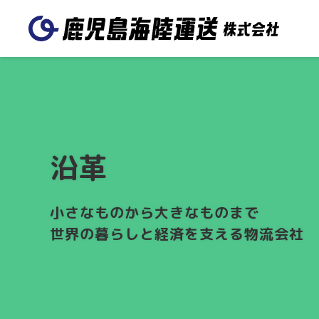
送る
日本国内に送りたい
トラック輸送
鉄道輸送
鹿児島海陸運送 本
沿革
鹿児島駅営業
国内航空輸送
離島・沖縄への輸送
社
わたしたちのつよみ
会社概
海外に送りたい
小さなものから大きなものまで
国際航空輸送
国際海上輸送
世界の暮らしと経済を支える物流会社
谷山営業所
空港営業所