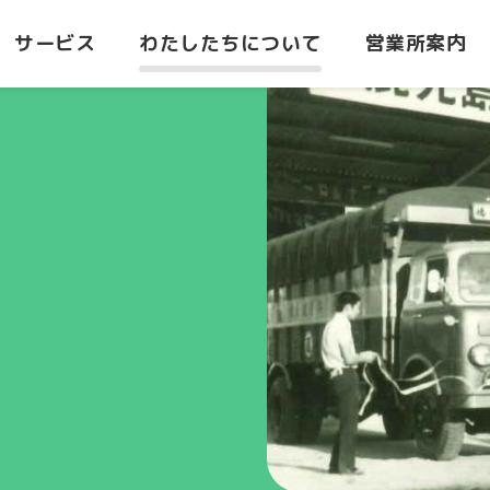
サービス
わたしたちについて
営業所案内
積み降ろし
港での積み降ろし
荷役とは
海陸ト
所
都城営業所
設備・荷役車両
センタ
要
沿革
志布志
志布志営業所
ターミ