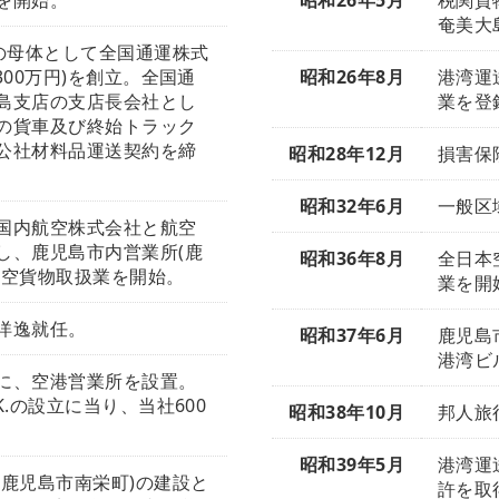
を開始。
昭和26年5月
税関貨
奄美大
の母体として全国通運株式
300万円)を創立。全国通
昭和26年8月
港湾運
島支店の支店長会社とし
業を登
の貨車及び終始トラック
公社材料品運送契約を締
昭和28年12月
損害保
昭和32年6月
一般区
国内航空株式会社と航空
し、鹿児島市内営業所(鹿
昭和36年8月
全日本
航空貨物取扱業を開始。
業を開
洋逸就任。
昭和37年6月
鹿児島
港湾ビ
に、空港営業所を設置。
.の設立に当り、当社600
昭和38年10月
邦人旅
昭和39年5月
港湾運
鹿児島市南栄町)の建設と
許を取