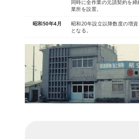
同時に全作業の元請契約を締
業所を設置。
昭和50年4月
昭和20年設立以降数度の増資を
となる。