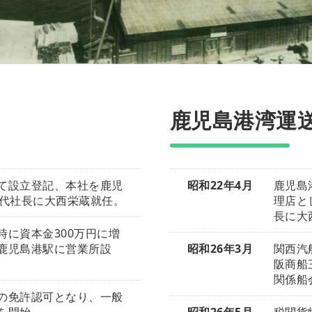
鹿児島港湾運
て設立登記、本社を鹿児
昭和22年4月
鹿児島
初代社長に大西栄蔵就任。
理店と
長に大
に資本金300万円に増
鹿児島港駅に営業所設
昭和26年3月
関西汽
阪商船
関係船
の免許認可となり、一般