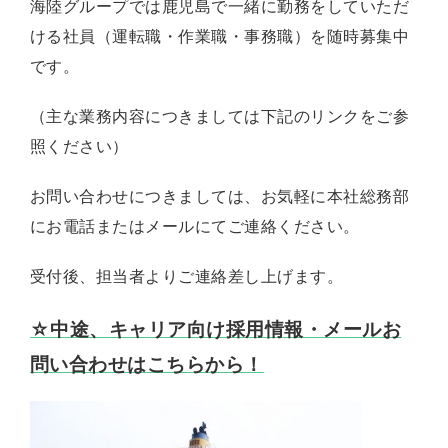
海陸グループでは鹿児島で一緒に勤務をしていただ
積
ける社員（運転職・作業職・事務職）を随時募集中
み
降
です。
ろ
し
（主な業務内容につきましては下記のリンクをご参
照ください）
お
引
お問い合わせにつきましては、お気軽に本社総務部
越
し
にお電話またはメールにてご連絡ください。
受付後、担当者よりご連絡差し上げます。
わ
た
し
☆中途、キャリア向け採用情報・メールお
た
ち
問い合わせはこちらから！
に
つ
い
て