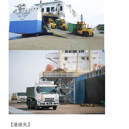
営
業
所
案
内
採
用
情
報
お
問
合
せ
営
お
サ
プ
【連絡先】
業
知
イ
ラ