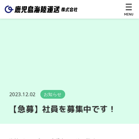
MENU
CLOSE
ホ
ー
ム
サ
2023.12.02
お知らせ
ー
ビ
【急募】社員を募集中です！
ス
送
る