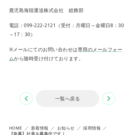
所
ら
ト
イ
案
せ
マ
バ
鹿児島海陸運送株式会社 総務部
内
ッ
シ
プ
ー
電話：099-222-2121（受付：月曜日～金曜日8：30
ポ
リ
～17：30）
シ
ー
※メールにてのお問い合わせは
専用のメールフォー
ム
から随時受け付けております。
の記事へ
次の記
一覧へ戻る
HOME
新着情報
お知らせ
採用情報
【急募】社員を募集中です！