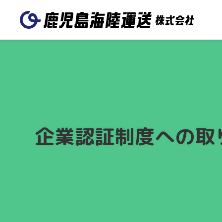
送る
日本国内に送りたい
トラック輸送
鉄道輸送
鹿児島海陸運送 本
鹿児島駅営業
国内航空輸送
離島・沖縄への輸送
社
わたしたちのつよみ
会社概
企業認証制度への取
海外に送りたい
国際航空輸送
国際海上輸送
谷山営業所
空港営業所