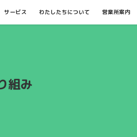
サービス
わたしたちについて
営業所案内
積み降ろし
港での積み降ろし
荷役とは
海陸ト
所
都城営業所
設備・荷役車両
センタ
要
沿革
り組み
志布志
志布志営業所
ターミ