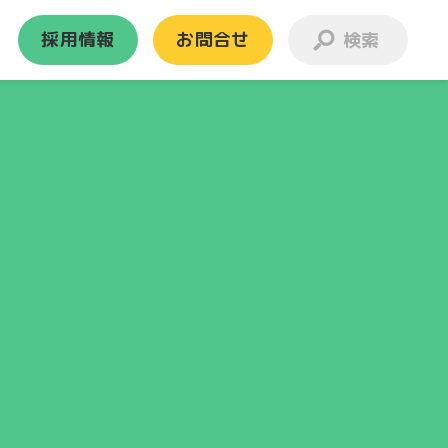
採用情報
お問合せ
お引越し
離島・事業所等のお引越し
離島
JRコンテナ
ランスポート
新港営業所
ビル・事務所
ー
よくある質問
一般家庭のお引越し
らくらくタイプ
標準タイプ
格安タイプ
引越しの流れ
国際コンテナ
ナル事務所