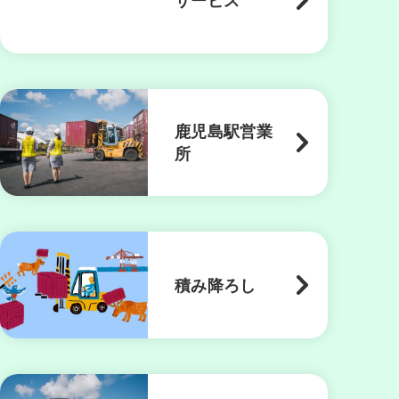
鹿児島駅営業
所
積み降ろし